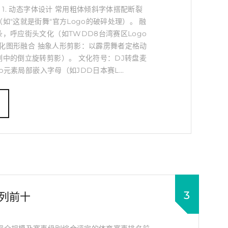
 1. 动态字体设计 常用粗体倾斜字体搭配断裂
如"这就是街舞"官方Logo的破碎处理）。 融
，呼应街头文化（如TWDD8台湾赛区Logo
符号化图形融合 抽象人形剪影：以霹雳舞者定格动
中的倒立旋转剪影）。 文化符号：DJ转盘麦
p元素局部嵌入字母（如JDD日本赛L...
3
列前十