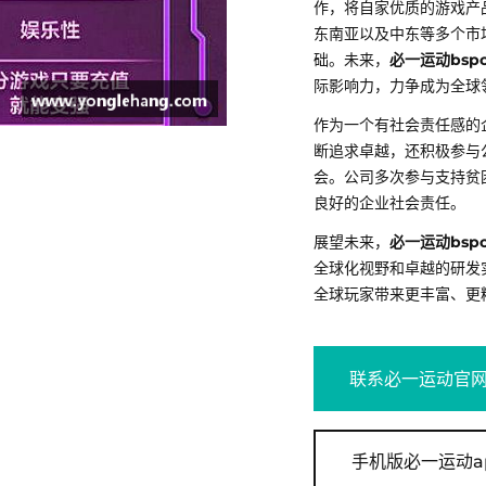
作，将自家优质的游戏产
东南亚以及中东等多个市
础。未来，
必一运动bspo
际影响力，力争成为全球
作为一个有社会责任感的
断追求卓越，还积极参与
会。公司多次参与支持贫
良好的企业社会责任。
展望未来，
必一运动bspo
全球化视野和卓越的研发
全球玩家带来更丰富、更
联系必一运动官
手机版必一运动a