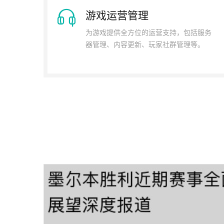
游戏运营管理
为游戏提供全方位的运营支持，包括服务
器管理、内容更新、玩家社群管理等。