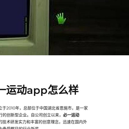
一运动app怎么样
立于2010年，总部位于中国湖北省恩施市，是一家
行的创新型企业。自公司创立以来，
必一运动
的技术研发实力和丰富的创意理念，迅速在国内外
为备受瞩目的行业新星。