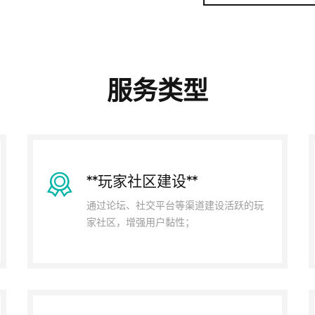
服务类型
**玩家社区建设**
通过论坛、社交平台等渠道建设活跃的玩
家社区，增强用户黏性；