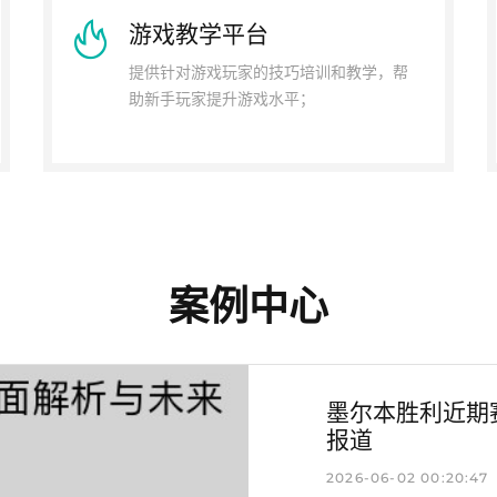
游戏教学平台
提供针对游戏玩家的技巧培训和教学，帮
助新手玩家提升游戏水平；
案例中心
墨尔本胜利近期
报道
2026-06-02 00:20:47