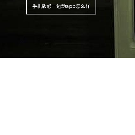
手机版必一运动app怎么样